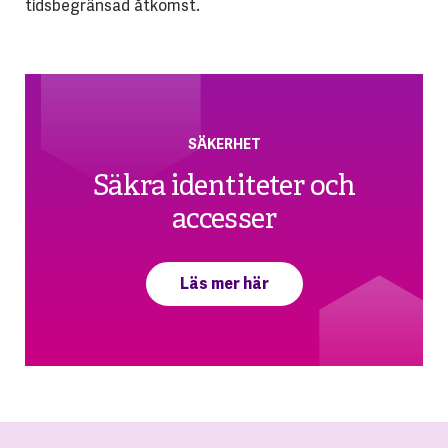
tidsbegränsad åtkomst.
SÄKERHET
Säkra identiteter och
accesser
Läs mer här