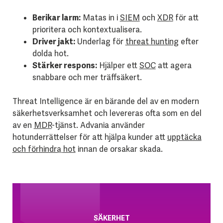
Berikar larm:
Matas in i
SIEM
och
XDR
för att
prioritera och kontextualisera.
Driver jakt:
Underlag för
threat hunting
efter
dolda hot.
Stärker respons:
Hjälper ett
SOC
att agera
snabbare och mer träffsäkert.
Threat Intelligence är en bärande del av en modern
säkerhetsverksamhet och levereras ofta som en del
av en
MDR
-tjänst. Advania använder
hotunderrättelser för att hjälpa kunder att
upptäcka
och förhindra hot
innan de orsakar skada.
SÄKERHET