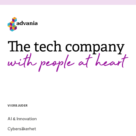
VI ERBJUDER
AI & Innovation
Cybersäkerhet