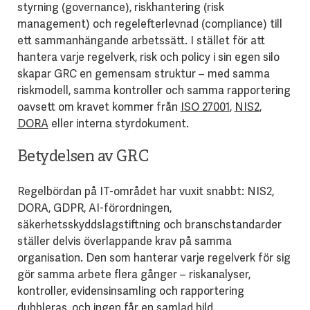
styrning (governance), riskhantering (risk
management) och regelefterlevnad (compliance) till
ett sammanhängande arbetssätt. I stället för att
hantera varje regelverk, risk och policy i sin egen silo
skapar GRC en gemensam struktur – med samma
riskmodell, samma kontroller och samma rapportering
oavsett om kravet kommer från
ISO 27001
,
NIS2
,
DORA
eller interna styrdokument.
Betydelsen av GRC
Regelbördan på IT-området har vuxit snabbt: NIS2,
DORA, GDPR, AI-förordningen,
säkerhetsskyddslagstiftning och branschstandarder
ställer delvis överlappande krav på samma
organisation. Den som hanterar varje regelverk för sig
gör samma arbete flera gånger – riskanalyser,
kontroller, evidensinsamling och rapportering
dubbleras, och ingen får en samlad bild.