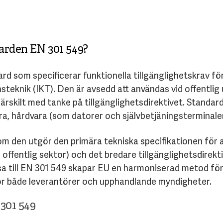
darden EN 301 549?
rd som specificerar funktionella tillgänglighetskrav fö
teknik (IKT). Den är avsedd att användas vid offentlig
särskilt med tanke på tillgänglighetsdirektivet. Standar
ara, hårdvara (som datorer och självbetjäningsterminale
m den utgör den primära tekniska specifikationen för at
r offentlig sektor) och det bredare tillgänglighetsdire
sa till EN 301 549 skapar EU en harmoniserad metod fö
r för både leverantörer och upphandlande myndigheter.
301 549