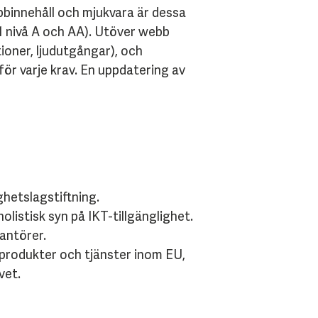
bbinnehåll och mjukvara är dessa
1 nivå A och AA). Utöver webb
ioner, ljudutgångar), och
r varje krav. En uppdatering av
ighetslagstiftning.
listisk syn på IKT-tillgänglighet.
rantörer.
T-produkter och tjänster inom EU,
vet.