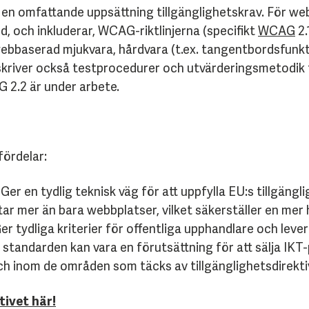
en omfattande uppsättning tillgänglighetskrav. För we
, och inkluderar, WCAG-riktlinjerna (specifikt
WCAG
2.
ebbaserad mjukvara, hårdvara (t.ex. tangentbordsfunkt
iver också testprocedurer och utvärderingsmetodik fö
 2.2 är under arbete.
fördelar:
Ger en tydlig teknisk väg för att uppfylla EU:s tillgängl
r mer än bara webbplatser, vilket säkerställer en mer ho
er tydliga kriterier för offentliga upphandlare och leve
a standarden kan vara en förutsättning för att sälja IK
r och inom de områden som täcks av tillgänglighetsdirekti
tivet här!