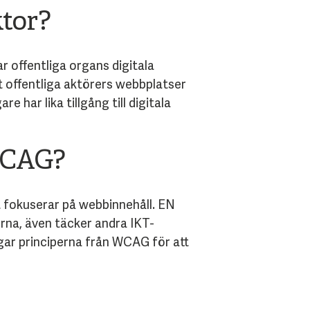
ktor?
r offentliga organs digitala
att offentliga aktörers webbplatser
e har lika tillgång till digitala
 WCAG?
t fokuserar på webbinnehåll. EN
erna, även täcker andra IKT-
gar principerna från WCAG för att