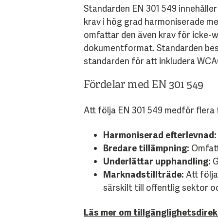
Standarden EN 301 549 innehåller 
krav i hög grad harmoniserade med
omfattar den även krav för icke-w
dokumentformat. Standarden beskr
standarden för att inkludera WCAG
Fördelar med EN 301 549
Att följa EN 301 549 medför flera 
Harmoniserad efterlevnad:
Bredare tillämpning:
Omfatta
Underlättar upphandling:
G
Marknadstillträde:
Att följ
särskilt till offentlig sekto
Läs mer om tillgänglighetsdirek