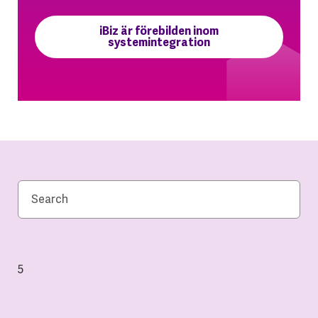
iBiz är förebilden inom
systemintegration
5