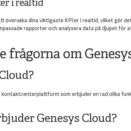
r i realtid
 övervaka dina viktigaste KPI:er i realtid, vilket gör de
passade rapporter och analysera data på djupet för att
te frågorna om Genesy
 Cloud?
kontaktcenterplattform som erbjuder en rad olika funk
erbjuder Genesys Cloud?