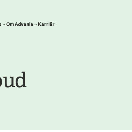
b
Om Advania
Karriär
oud