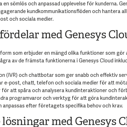
a en sömlös och anpassad upplevelse för kunderna. Gen
engagerande kundkommunikationsflöden och hantera alla
post och sociala medier.
 fördelar med Genesys Clo
ttform som erbjuder en mängd olika funktioner som gör
 Några av de främsta funktionerna i Genesys Cloud inklu
n (IVR) och chattbotar som ger snabb och effektiv ser
 e-post, chatt, telefon och sociala medier för att möta
 för att spåra och analysera kundinteraktioner och förb
ndra programvaror och verktyg för att göra kundintera
 anpassas efter företagets specifika behov och krav.
lösningar med Genesys C