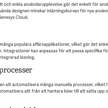
tt och enkla användarupplevelse gör det enkelt för an
nvända designen minskar inlärningskurvan för nya anvä
 Genesys Cloud.
ånga populära affärsapplikationer, vilket gör det enke
. Integrationer kan anpassas för att passa specifika f
integrerad lösning.
processer
n att automatisera många manuella processer, vilket hjä
tomatisera allt från att hantera köer till att sätta upp 