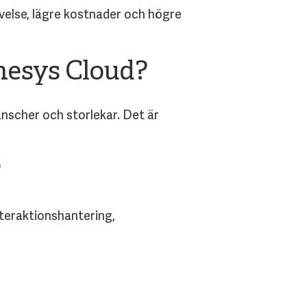
evelse, lägre kostnader och högre
enesys Cloud?
anscher och storlekar. Det är
?
nteraktionshantering,