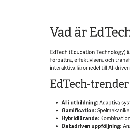
Vad är EdTec
EdTech (Education Technology) är
förbättra, effektivisera och tran
interaktiva läromedel till AI-drive
EdTech-trender
AI i utbildning:
Adaptiva syst
Gamification:
Spelmekanike
Hybridlärande:
Kombinationer
Datadriven uppföljning:
Ana