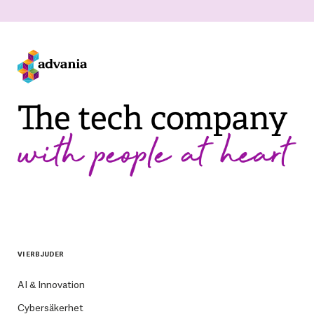
VI ERBJUDER
AI & Innovation
Cybersäkerhet