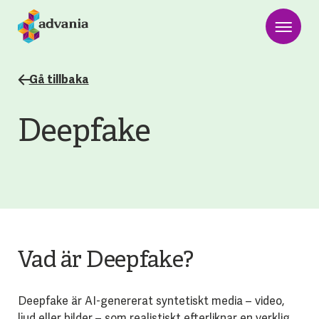
Gå tillbaka
Deepfake
Vad är Deepfake?
Deepfake är AI-genererat syntetiskt media – video,
ljud eller bilder – som realistiskt efterliknar en verklig