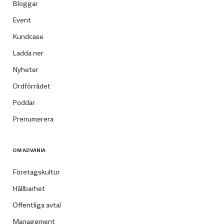
Bloggar
Event
Kundcase
Ladda ner
Nyheter
Ordförrådet
Poddar
Prenumerera
OM ADVANIA
Företagskultur
Hållbarhet
Offentliga avtal
Management