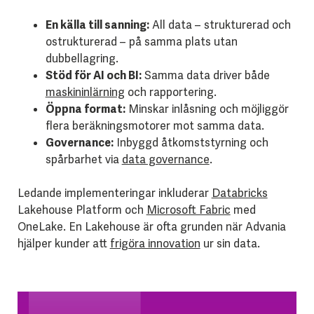
En källa till sanning:
All data – strukturerad och
ostrukturerad – på samma plats utan
dubbellagring.
Stöd för AI och BI:
Samma data driver både
maskininlärning
och rapportering.
Öppna format:
Minskar inlåsning och möjliggör
flera beräkningsmotorer mot samma data.
Governance:
Inbyggd åtkomststyrning och
spårbarhet via
data governance
.
Ledande implementeringar inkluderar
Databricks
Lakehouse Platform och
Microsoft Fabric
med
OneLake. En Lakehouse är ofta grunden när Advania
hjälper kunder att
frigöra innovation
ur sin data.