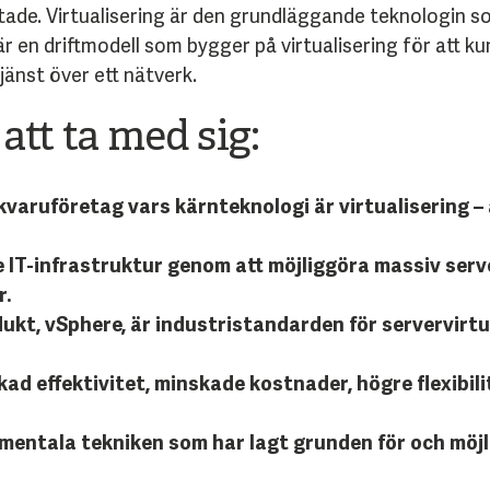
äktade. Virtualisering är den grundläggande teknologin 
 en driftmodell som bygger på virtualisering för att k
jänst över ett nätverk.
att ta med sig:
aruföretag vars kärnteknologi är virtualisering – a
IT-infrastruktur genom att möjliggöra massiv server
r.
kt, vSphere, är industristandarden för servervirtu
ad effektivitet, minskade kostnader, högre flexibil
amentala tekniken som har lagt grunden för och mö