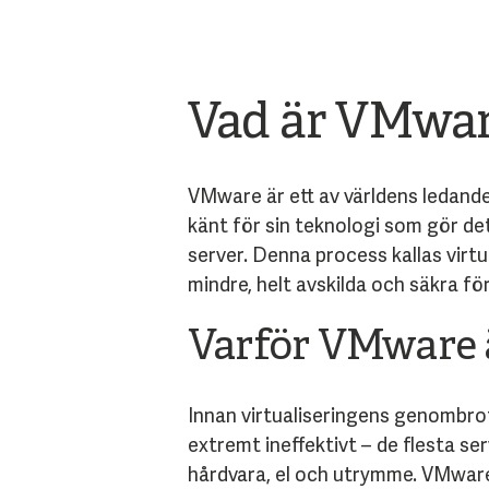
Vad är VMwa
VMware är ett av världens ledand
känt för sin teknologi som gör de
server. Denna process kallas virtua
mindre, helt avskilda och säkra fö
Varför VMware ä
Innan virtualiseringens genombrott
extremt ineffektivt – de flesta ser
hårdvara, el och utrymme. VMware'