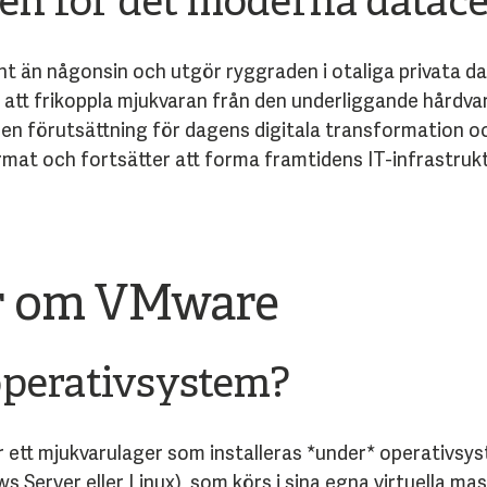
n för det moderna datace
t än någonsin och utgör ryggraden i otaliga privata d
 att frikoppla mjukvaran från den underliggande hårdv
är en förutsättning för dagens digitala transformation 
mat och fortsätter att forma framtidens IT-infrastrukt
or om VMware
operativsystem?
r ett mjukvarulager som installeras *under* operativsys
Server eller Linux), som körs i sina egna virtuella mas