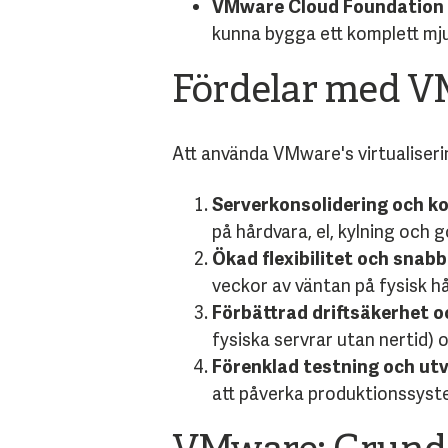
VMware Cloud Foundation 
kunna bygga ett komplett mju
Fördelar med 
Att använda VMware's virtualiseri
Serverkonsolidering och k
på hårdvara, el, kylning och g
Ökad flexibilitet och snabb
veckor av väntan på fysisk h
Förbättrad driftsäkerhet oc
fysiska servrar utan nertid) 
Förenklad testning och utv
att påverka produktionssyst