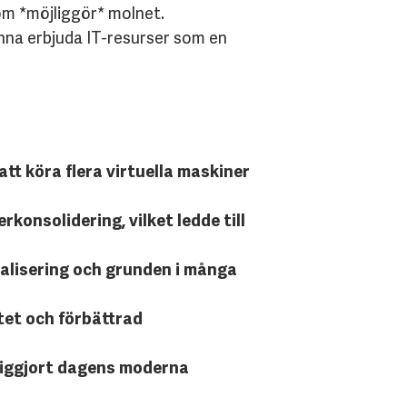
som *möjliggör* molnet.
unna erbjuda IT-resurser som en
tt köra flera virtuella maskiner
konsolidering, vilket ledde till
alisering och grunden i många
itet och förbättrad
jliggjort dagens moderna