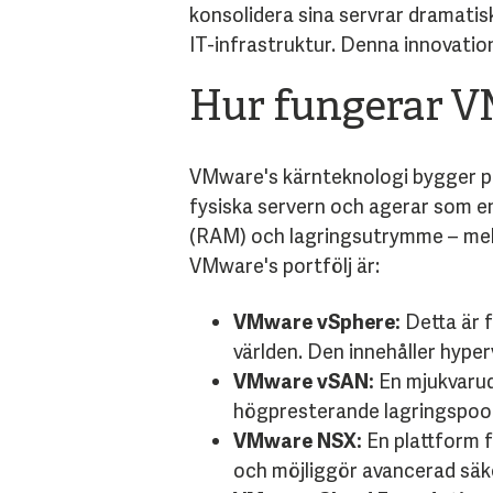
konsolidera sina servrar dramatisk
IT-infrastruktur. Denna innovati
Hur fungerar V
VMware's kärnteknologi bygger på 
fysiska servern och agerar som en
(RAM) och lagringsutrymme – mell
VMware's portfölj är:
VMware vSphere:
Detta är 
världen. Den innehåller hype
VMware vSAN:
En mjukvarude
högpresterande lagringspool
VMware NSX:
En plattform f
och möjliggör avancerad sä