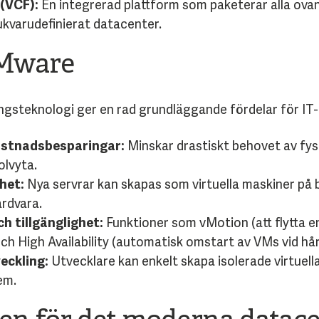
(VCF):
En integrerad plattform som paketerar alla ovan
kvarudefinierat datacenter.
VMware
ngsteknologi ger en rad grundläggande fördelar för IT-d
ostnadsbesparingar:
Minskar drastiskt behovet av fysi
olvyta.
het:
Nya servrar kan skapas som virtuella maskiner på b
årdvara.
h tillgänglighet:
Funktioner som vMotion (att flytta en
och High Availability (automatisk omstart av VMs vid hå
eckling:
Utvecklare kan enkelt skapa isolerade virtuella
em.