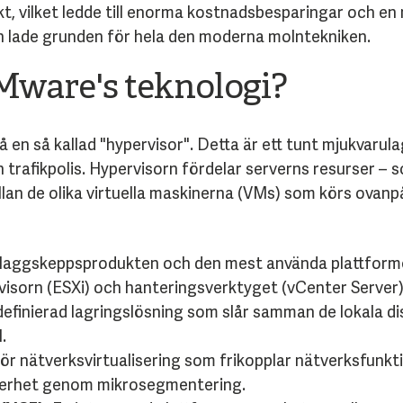
t, vilket ledde till enorma kostnadsbesparingar och en 
on lade grunden för hela den moderna molntekniken.
Mware's teknologi?
en så kallad "hypervisor". Detta är ett tunt mjukvarula
 trafikpolis. Hypervisorn fördelar serverns resurser –
an de olika virtuella maskinerna (VMs) som körs ovanpå
flaggskeppsprodukten och den mest använda plattformen 
rvisorn (ESXi) och hanteringsverktyget (vCenter Server)
finierad lagringslösning som slår samman de lokala diska
.
ör nätverksvirtualisering som frikopplar nätverksfunkt
kerhet genom mikrosegmentering.