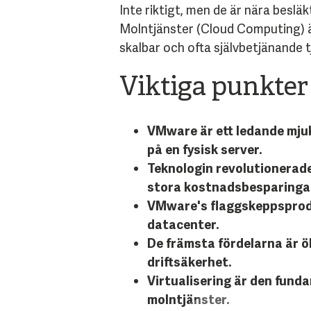
Inte riktigt, men de är nära besl
Molntjänster (Cloud Computing) är
skalbar och ofta självbetjänande t
Viktiga punkter 
VMware är ett ledande mjukv
på en fysisk server.
Teknologin revolutionerade 
stora kostnadsbesparinga
VMware's flaggskeppsprodu
datacenter.
De främsta fördelarna är ök
driftsäkerhet.
Virtualisering är den fund
molntjänster.