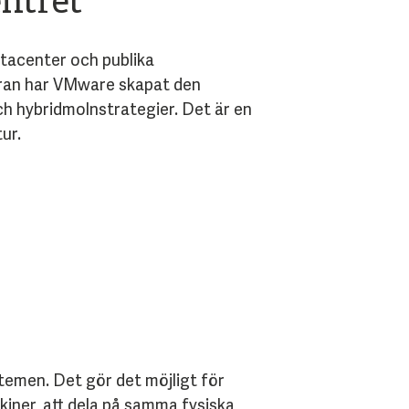
ntret
atacenter och publika
aran har VMware skapat den
och hybridmolnstrategier. Det är en
ur.
temen. Det gör det möjligt för
kiner, att dela på samma fysiska