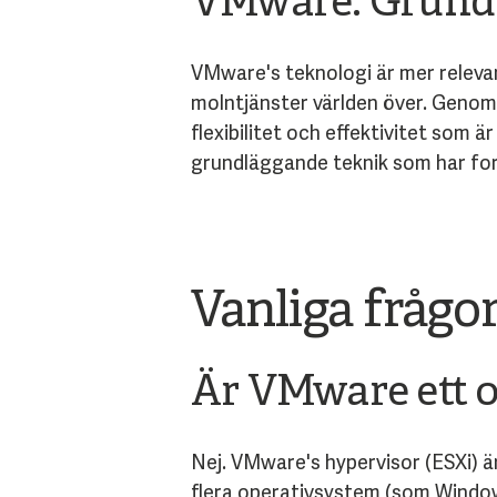
VMware: Grunde
VMware's teknologi är mer relevan
molntjänster världen över. Genom
flexibilitet och effektivitet som 
grundläggande teknik som har for
Vanliga fråg
Är VMware ett 
Nej. VMware's hypervisor (ESXi) ä
flera operativsystem (som Windows 