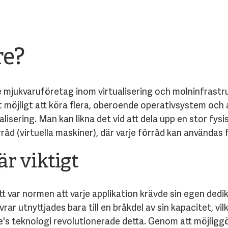
re?
e mjukvaruföretag inom virtualisering och molninfrast
t möjligt att köra flera, oberoende operativsystem och 
lisering. Man kan likna det vid att dela upp en stor fysisk
rråd (virtuella maskiner), där varje förråd kan användas 
r viktigt
 var normen att varje applikation krävde sin egen dedik
vrar utnyttjades bara till en bråkdel av sin kapacitet, vi
s teknologi revolutionerade detta. Genom att möjliggö