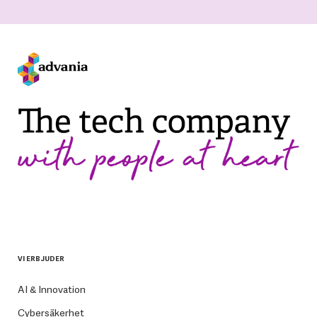
VI ERBJUDER
AI & Innovation
Cybersäkerhet