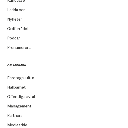
Kundcase
Ladda ner
Nyheter
Ordförrådet
Poddar
Prenumerera
OM ADVANIA
Företagskultur
Hållbarhet
Offentliga avtal
Management
Partners
Mediearkiv