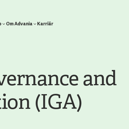
b
Om Advania
Karriär
vernance and
ion (IGA)