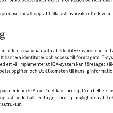
rocess för att upprätthålla och övervaka efterlevnad 
g
amlat kan vi sammanfatta att Identity Governance and A
t hantera identiteter och access till företagets IT-sy
d ett väl implementerat IGA-system kan företaget säke
etsuppgifter, och att åtkomsten till känslig informatio
partner inom IGA-området kan företag få en helhetslösn
tning och underhåll. Detta ger företag möjligheten att 
rastruktur.