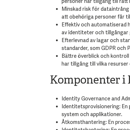
personer har tillgång till rät
Minskad risk för dataintrång
att obehöriga personer får ti
Effektiv och automatiserad h
av identiteter och tillgånga
Efterlevnad av lagar och stan
standarder, som GDPR och P
Bättre överblick och kontroll
har tillgång till vilka resurs
Komponenter i 
Identity Governance and Adm
Identitetsprovisionering: En 
system och applikationer.
Åtkomsthantering: En process
Identitetshantering: En proc