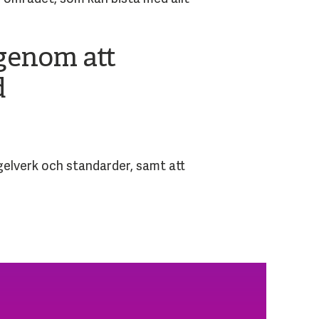
 genom att
d
egelverk och standarder, samt att