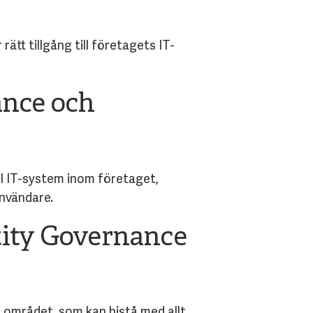
rätt tillgång till företagets IT-
ance och
ll IT-system inom företaget,
nvändare.
tity Governance
 området, som kan bistå med allt