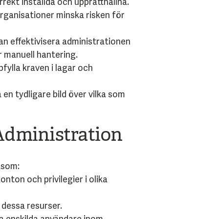
rrekt inställda och upprätthållna.
rganisationer minska risken för
an effektivisera administrationen
r manuell hantering.
fylla kraven i lagar och
en tydligare bild över vilka som
Administration
åsom:
nton och privilegier i olika
 dessa resurser.
ra enskilda användare inom