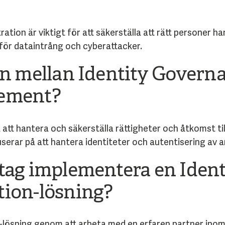
ion är viktigt för att säkerställa att rätt personer har 
 för dataintrång och cyberattacker.
en mellan Identity Govern
gement?
att hantera och säkerställa rättigheter och åtkomst ti
rar på att hantera identiteter och autentisering av a
tag implementera en Iden
tion-lösning?
lösning genom att arbeta med en erfaren partner inom