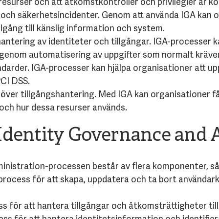
t resurser och att åtkomstkontroller och privilegier är ko
 och säkerhetsincidenter. Genom att använda IGA kan o
llgång till känslig information och system.
antering av identiteter och tillgångar. IGA-processer k
r genom automatisering av uppgifter som normalt kräve
darder. IGA-processer kan hjälpa organisationer att upp
CI DSS.
 över tillgångshantering. Med IGA kan organisationer få 
er och hur dessa resurser används.
Identity Governance and 
inistration-processen består av flera komponenter, s
process för att skapa, uppdatera och ta bort användarko
 för att hantera tillgångar och åtkomsträttigheter till
ess för att hantera identitetsinformation och identifie