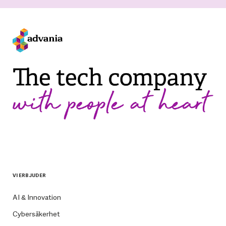
VI ERBJUDER
AI & Innovation
Cybersäkerhet