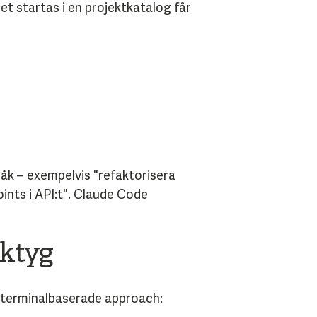
t startas i en projektkatalog får
åk – exempelvis "refaktorisera
ints i API:t". Claude Code
rktyg
, terminalbaserade approach: