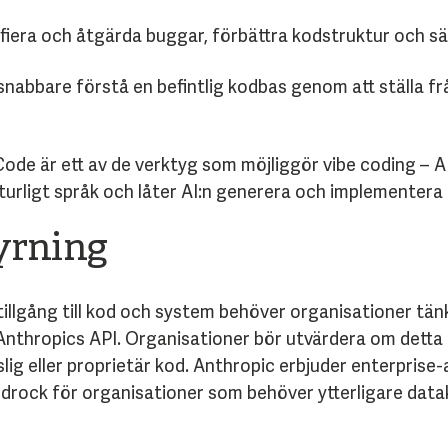
fiera och åtgärda buggar, förbättra kodstruktur och säke
nabbare förstå en befintlig kodbas genom att ställa fr
ode är ett av de verktyg som möjliggör vibe coding – AI
turligt språk och låter AI:n generera och implementera
yrning
tillgång till kod och system behöver organisationer tän
l Anthropics API. Organisationer bör utvärdera om detta
slig eller proprietär kod. Anthropic erbjuder enterprise-
rock för organisationer som behöver ytterligare datak