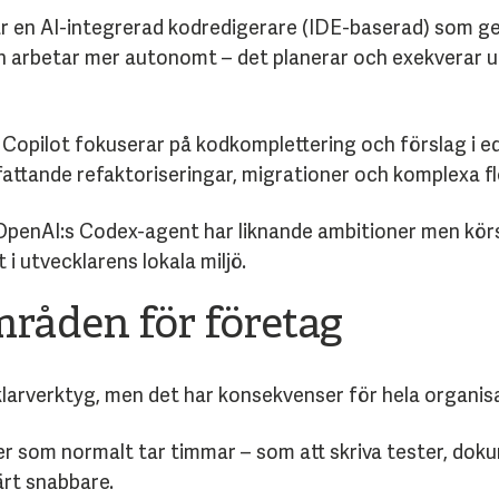
 en AI-integrerad kodredigerare (IDE-baserad) som ger 
 arbetar mer autonomt – det planerar och exekverar upp
Copilot fokuserar på kodkomplettering och förslag i e
attande refaktoriseringar, migrationer och komplexa f
penAI:s Codex-agent har liknande ambitioner men körs 
i utvecklarens lokala miljö.
åden för företag
larverktyg, men det har konsekvenser för hela organis
r som normalt tar timmar – som att skriva tester, doku
rt snabbare.