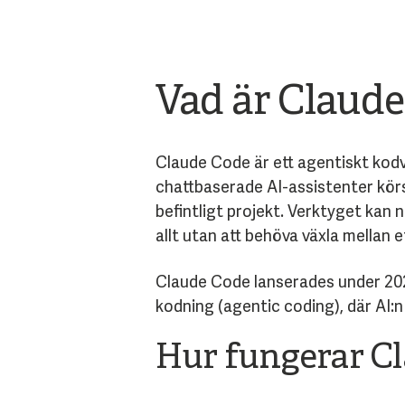
Vad är Claud
Claude Code är ett agentiskt kodv
chattbaserade AI-assistenter körs 
befintligt projekt. Verktyget kan
allt utan att behöva växla mellan 
Claude Code lanserades under 202
kodning (agentic coding), där AI:n 
Hur fungerar C