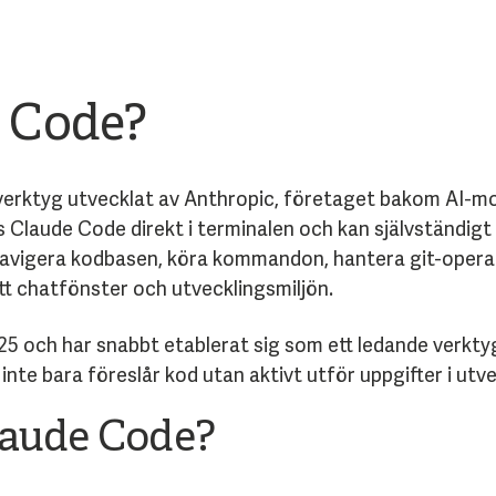
e Code?
erktyg utvecklat av Anthropic, företaget bakom AI-mode
Claude Code direkt i terminalen och kan självständigt lä
 navigera kodbasen, köra kommandon, hantera git-operat
ett chatfönster och utvecklingsmiljön.
5 och har snabbt etablerat sig som ett ledande verkty
inte bara föreslår kod utan aktivt utför uppgifter i utve
laude Code?