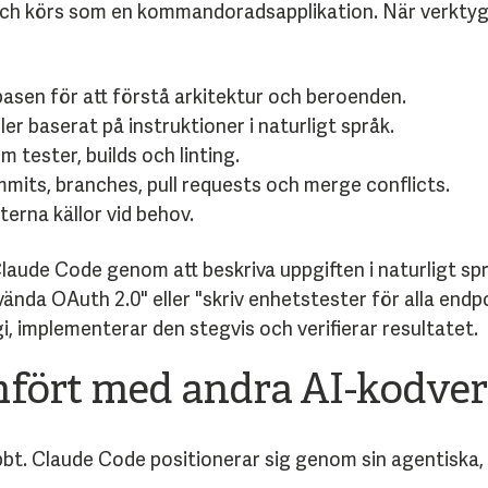
och körs som en kommandoradsapplikation. När verktyge
asen för att förstå arkitektur och beroenden.
ler baserat på instruktioner i naturligt språk.
tester, builds och linting.
mits, branches, pull requests och merge conflicts.
erna källor vid behov.
ude Code genom att beskriva uppgiften i naturligt spr
nda OAuth 2.0" eller "skriv enhetstester för alla endpo
i, implementerar den stegvis och verifierar resultatet.
mfört med andra AI-kodve
bt. Claude Code positionerar sig genom sin agentiska