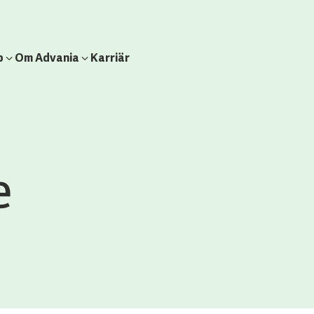
b
Om Advania
Karriär
e