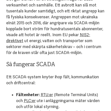
verksamhet och samhälle. Ett avbrott kan slå mot
tusentals kunder samtidigt, och ett riktat angrepp kan
få fysiska konsekvenser. Angreppen mot ukrainska
elnät 2015 och 2016, där angripare via SCADA-miljön
kopplade bort ström för hundratusentals abonnenter,
visade att hotet är reellt. Inom EU pekar
NIS2-
direktivet
ut energi, vatten och transporter som
sektorer med skärpta säkerhetskrav – och i centrum
för de kraven står ofta just SCADA-miljön.
Så fungerar SCADA
Ett SCADA-system knyter ihop fält, kommunikation
och driftcentral:
Fältenheter:
RTU:er
(Remote Terminal Units)
och
PLC:er
ute i anläggningarna mäter värden
och utför lokal styrning.