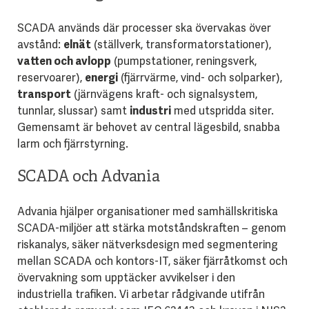
SCADA används där processer ska övervakas över
avstånd:
elnät
(ställverk, transformatorstationer),
vatten och avlopp
(pumpstationer, reningsverk,
reservoarer),
energi
(fjärrvärme, vind- och solparker),
transport
(järnvägens kraft- och signalsystem,
tunnlar, slussar) samt
industri
med utspridda siter.
Gemensamt är behovet av central lägesbild, snabba
larm och fjärrstyrning.
SCADA och Advania
Advania hjälper organisationer med samhällskritiska
SCADA-miljöer att stärka motståndskraften – genom
riskanalys, säker nätverksdesign med segmentering
mellan SCADA och kontors-IT, säker fjärråtkomst och
övervakning som upptäcker avvikelser i den
industriella trafiken. Vi arbetar rådgivande utifrån