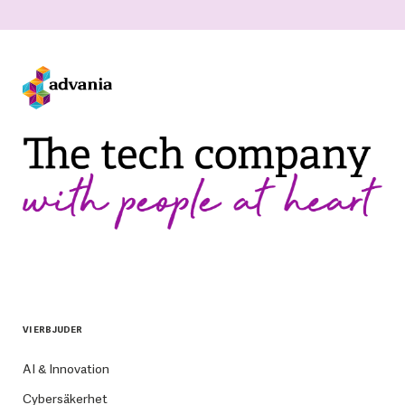
VI ERBJUDER
AI & Innovation
Cybersäkerhet