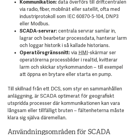
Kommunikation:
data överförs till driftcentralen
via radio, fiber, mobilnät eller satellit, ofta med
industriprotokoll som IEC 60870-5-104, DNP3
eller Modbus.
SCADA-servrar:
centrala servrar samlar in,
lagrar och bearbetar processdata, hanterar larm
och loggar historik i så kallade historians.
Operatörsgränssnitt:
via
HMI
-skärmar ser
operatörerna processbilder i realtid, kvitterar
larm och skickar styrkommandon – till exempel
att öppna en brytare eller starta en pump.
Till skillnad från ett DCS, som styr en sammanhållen
anläggning, är SCADA optimerat för geografiskt
utspridda processer där kommunikationen kan vara
långsam eller tillfälligt bruten – fältenheterna måste
klara sig själva däremellan.
Användningsområden för SCADA