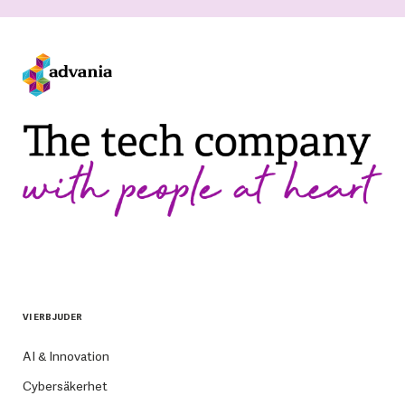
VI ERBJUDER
AI & Innovation
Cybersäkerhet