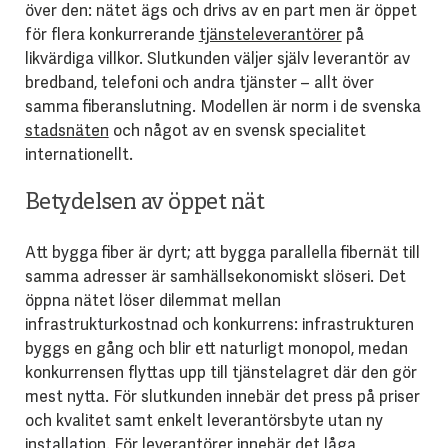
över den: nätet ägs och drivs av en part men är öppet
för flera konkurrerande
tjänsteleverantörer
på
likvärdiga villkor. Slutkunden väljer själv leverantör av
bredband, telefoni och andra tjänster – allt över
samma fiberanslutning. Modellen är norm i de svenska
stadsnäten
och något av en svensk specialitet
internationellt.
Betydelsen av öppet nät
Att bygga fiber är dyrt; att bygga parallella fibernät till
samma adresser är samhällsekonomiskt slöseri. Det
öppna nätet löser dilemmat mellan
infrastrukturkostnad och konkurrens: infrastrukturen
byggs en gång och blir ett naturligt monopol, medan
konkurrensen flyttas upp till tjänstelagret där den gör
mest nytta. För slutkunden innebär det press på priser
och kvalitet samt enkelt leverantörsbyte utan ny
installation. För leverantörer innebär det låga