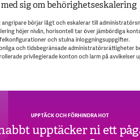
a med sig om behörighetseskalering
:
angripare börjar lågt och eskalerar till administratörsn
lering höjer nivån, horisontell tar över jämbördiga kont
felkonfigurationer och stulna inloggningsuppgifter.
onliga och tidsbegränsade administratörsrättigheter 
ollerade privilegierade konton och larm på avvikelser u
UPPTÄCK OCH FÖRHINDRA HOT
nabbt upptäcker ni ett på