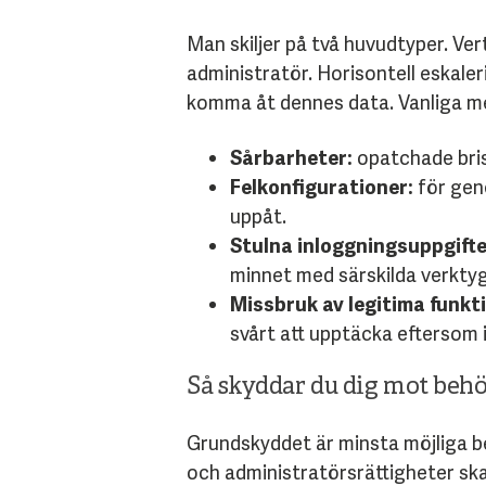
Man skiljer på två huvudtyper. Vert
administratör. Horisontell eskale
komma åt dennes data. Vanliga m
Sårbarheter:
opatchade brist
Felkonfigurationer:
för gene
uppåt.
Stulna inloggningsuppgifte
minnet med särskilda verktyg
Missbruk av legitima funkt
svårt att upptäcka eftersom i
Så skyddar du dig mot beh
Grundskyddet är minsta möjliga be
och administratörsrättigheter ska