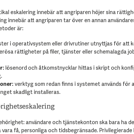
ikal eskalering innebär att angriparen höjer sina rättigh
ring innebär att angriparen tar över en annan användar
etoder är:
er i operativsystem eller drivrutiner utnyttjas för att
rösa rättigheter på filer, tjänster eller schemalagda j
r:
lösenord och åtkomstnycklar hittas i skript och konfig
.
ioner:
verktyg som redan finns i systemet används för att
nget skadligt installeras.
örighetseskalering
hörighet: användare och tjänstekonton ska bara ha de 
 vara få, personliga och tidsbegränsade. Privilegierade