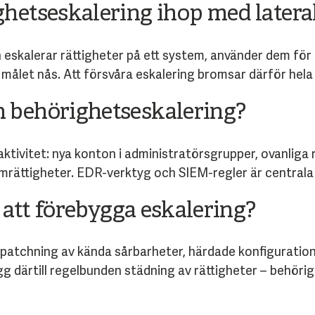
hetseskalering ihop med later
eskalerar rättigheter på ett system, använder dem för att
ls målet nås. Att försvåra eskalering bromsar därför hel
 behörighetseskalering?
ktivitet: nya konton i administratörsgrupper, ovanliga r
rättigheter. EDR-verktyg och SIEM-regler är centrala 
r att förebygga eskalering?
 patchning av kända sårbarheter, härdade konfiguration
gg därtill regelbunden städning av rättigheter – behör