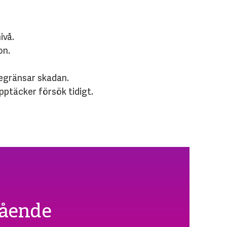
ivå.
on.
begränsar skadan.
pptäcker försök tidigt.
gående