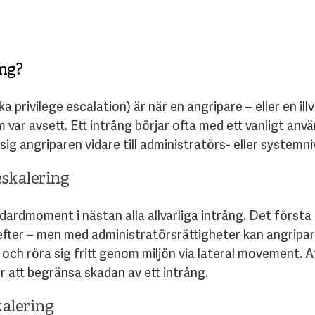
ing?
privilege escalation) är när en angripare – eller en illv
om var avsett. Ett intrång börjar ofta med ett vanligt 
g angriparen vidare till administratörs- eller systemnivå,
eskalering
ardmoment i nästan alla allvarliga intrång. Det första fo
 efter – men med administratörsrättigheter kan angripa
och röra sig fritt genom miljön via
lateral movement
. 
r att begränsa skadan av ett intrång.
kalering