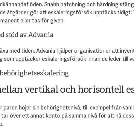
dkännandeflöden. Snabb patchning och härdning stänge
de åtgärder gör att eskaleringsförsök upptäcks tidigt. 
rmanent eller tas för given.
ed stöd av Advania
xa med tiden. Advania hjälper organisationer att invent
som upptäcker eskaleringsförsök innan de leder till ve
 behörighetseskalering
ellan vertikal och horisontell e
riparen höjer sin behörighetsnivå, till exempel från vanl
n tar över ett annat konto på samma nivå för att nå de
p.