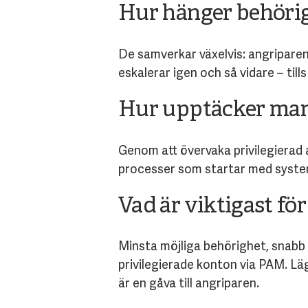
Hur hänger behörig
De samverkar växelvis: angriparen 
eskalerar igen och så vidare – til
Hur upptäcker man
Genom att övervaka privilegierad a
processer som startar med system
Vad är viktigast fö
Minsta möjliga behörighet, snabb
privilegierade konton via PAM. Lä
är en gåva till angriparen.