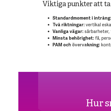
Viktiga punkter att t
Standardmoment i intrång
Två riktningar:
vertikal eska
Vanliga vägar:
sårbarheter, 
Minsta behörighet:
få, pers
PAM och övervakning:
kontr
Hur s