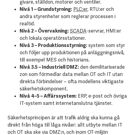
givare, ställdon, motorer och ventiler.
Nivå 1 – Grundstyrning:
PLC:er
, RTU:er och
andra styrenheter som reglerar processen i
realtid.
Nivå 2 – Övervakning:
SCADA
-servrar, HMI:er
och lokala operatörsstationer.
Nivå 3 – Produktionsstyrning:
system som styr
och följer upp produktionen på anläggningsnivå,
till exempel MES och historians.
Nivå 3.5 – Industriell DMZ:
den demilitariserade
zon som förmedlar data mellan OT och IT utan
direkta förbindelser – ofta modellens viktigaste
säkerhetskomponent.
Nivå 4–5 – Affärssystem:
ERP, e-post och övriga
IT-system samt internetanslutna tjänster.
Säkerhetsprincipen är att trafik aldrig ska kunna gå
direkt från höga till låga nivåer: allt utbyte mellan IT
och OT ska ske via DMZ:n, och inom OT-miljön