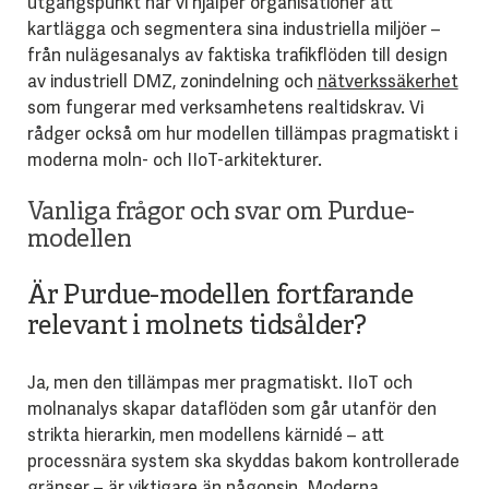
utgångspunkt när vi hjälper organisationer att
kartlägga och segmentera sina industriella miljöer –
från nulägesanalys av faktiska trafikflöden till design
av industriell DMZ, zonindelning och
nätverkssäkerhet
som fungerar med verksamhetens realtidskrav. Vi
rådger också om hur modellen tillämpas pragmatiskt i
moderna moln- och IIoT-arkitekturer.
Vanliga frågor och svar om Purdue-
modellen
Är Purdue-modellen fortfarande
relevant i molnets tidsålder?
Ja, men den tillämpas mer pragmatiskt. IIoT och
molnanalys skapar dataflöden som går utanför den
strikta hierarkin, men modellens kärnidé – att
processnära system ska skyddas bakom kontrollerade
gränser – är viktigare än någonsin. Moderna