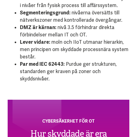
i nivåer från fysisk process till affärssystem.
Segmenteringsgrund:
nivåerna översätts till
nätverkszoner med kontrollerade övergångar.
DMZ är kärnan:
nivå 3.5 förhindrar direkta
förbindelser mellan IT och OT.
Lever vidare:
moln och IIoT utmanar hierarkin,
men principen om skyddade processnära system
består.
Par med IEC 62443:
Purdue ger strukturen,
standarden ger kraven på zoner och
skyddsnivåer.
CYBERSÄKERHET FÖR OT
Hur skyddade är era