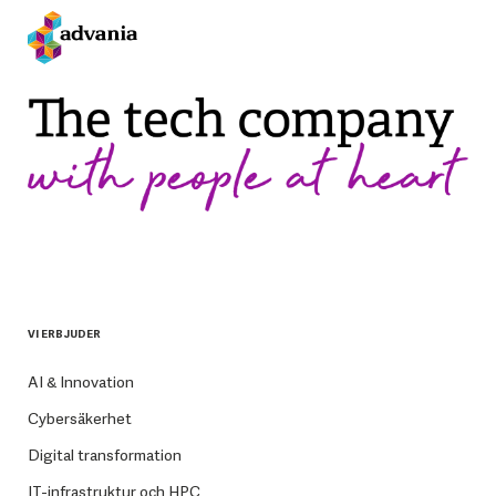
VI ERBJUDER
AI & Innovation
Cybersäkerhet
Digital transformation
IT-infrastruktur och HPC