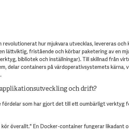
 revolutionerat hur mjukvara utvecklas, levereras och
en lättviktig, fristående och körbar paketering av en mj
ktyg, bibliotek och inställningar). Till skillnad från vi
stem, delar containers på värdoperativsystemets kärna,
.
applikationsutveckling och drift?
fördelar som har gjort det till ett oumbärligt verktyg
kör överallt." En Docker-container fungerar likadant 