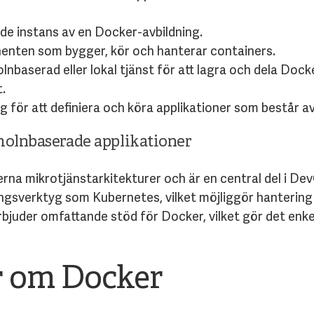
de instans av en Docker-avbildning.
nten som bygger, kör och hanterar containers.
nbaserad eller lokal tjänst för att lagra och dela Doc
t.
g för att definiera och köra applikationer som består av
molnbaserade applikationer
rna mikrotjänstarkitekturer och är en central del i De
gsverktyg som Kubernetes, vilket möjliggör hantering a
bjuder omfattande stöd för Docker, vilket gör det enkel
r om Docker