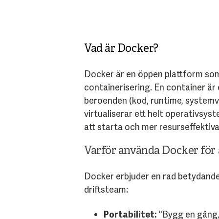
Vad ä
r Docker?
Docker är en öppen plattform som
containerisering. En container är 
beroenden (kod, runtime, systemver
virtualiserar ett helt operativsy
att starta och mer resurseffektiva
Varför använda Docker för 
Docker erbjuder en rad betydande 
driftsteam:
Portabilitet:
"Bygg en gång, 