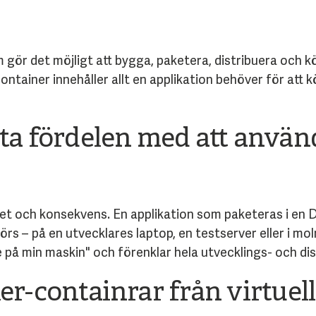
gör det möjligt att bygga, paketera, distribuera och kör
ontainer innehåller allt en applikation behöver för att kö
sta fördelen med att anvä
itet och konsekvens. En applikation som paketeras i en
örs – på en utvecklares laptop, en testserver eller i mol
 på min maskin" och förenklar hela utvecklings- och di
ker-containrar från virtue