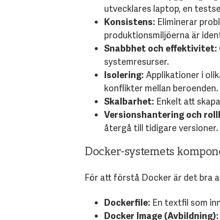
utvecklares laptop, en testser
Konsistens:
Eliminerar probl
produktionsmiljöerna är iden
Snabbhet och effektivitet:
systemresurser.
Isolering:
Applikationer i oli
konflikter mellan beroenden.
Skalbarhet:
Enkelt att skapa
Versionshantering och roll
återgå till tidigare versioner.
Docker-systemets kompon
För att förstå Docker är det bra at
Dockerfile:
En textfil som in
Docker Image (Avbildning):