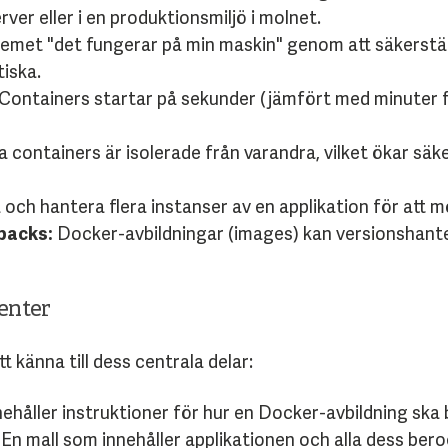
ver eller i en produktionsmiljö i molnet.
emet "det fungerar på min maskin" genom att säkerställ
tiska.
Containers startar på sekunder (jämfört med minuter 
ka containers är isolerade från varandra, vilket ökar sä
 och hantera flera instanser av en applikation för att m
backs:
Docker-avbildningar (images) kan versionshantera
enter
t känna till dess centrala delar:
nehåller instruktioner för hur en Docker-avbildning ska
En mall som innehåller applikationen och alla dess bero