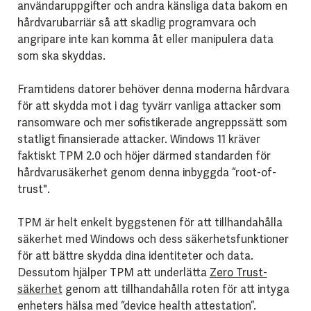
användaruppgifter och andra känsliga data bakom en
hårdvarubarriär så att skadlig programvara och
angripare inte kan komma åt eller manipulera data
som ska skyddas.
Framtidens datorer behöver denna moderna hårdvara
för att skydda mot i dag tyvärr vanliga attacker som
ransomware och mer sofistikerade angreppssätt som
statligt finansierade attacker. Windows 11 kräver
faktiskt TPM 2.0 och höjer därmed standarden för
hårdvarusäkerhet genom denna inbyggda “root-of-
trust".
TPM är helt enkelt byggstenen för att tillhandahålla
säkerhet med Windows och dess säkerhetsfunktioner
för att bättre skydda dina identiteter och data.
Dessutom hjälper TPM att underlätta
Zero Trust-
säkerhet
genom att tillhandahålla roten för att intyga
enheters hälsa med “device health attestation”.