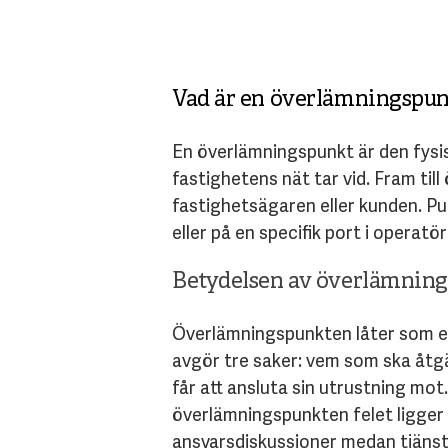
Vad är en överlämningspu
En överlämningspunkt är den fysis
fastighetens nät tar vid. Fram ti
fastighetsägaren eller kunden. Pun
eller på en specifik port i operatö
Betydelsen av överlämnin
Överlämningspunkten låter som en t
avgör tre saker: vem som ska åtgä
får att ansluta sin utrustning mot.
överlämningspunkten felet ligger –
ansvarsdiskussioner medan tjänste