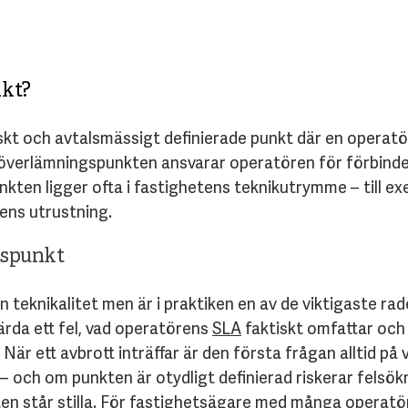
nkt?
kt och avtalsmässigt definierade punkt där en operatör
ll överlämningspunkten ansvarar operatören för förbind
kten ligger ofta i fastighetens teknikutrymme – till ex
rens utrustning.
gspunkt
eknikalitet men är i praktiken en av de viktigaste rade
rda ett fel, vad operatörens
SLA
faktiskt omfattar och 
 När ett avbrott inträffar är den första frågan alltid på v
 och om punkten är otydligt definierad riskerar felsökn
n står stilla. För fastighetsägare med många operatöre