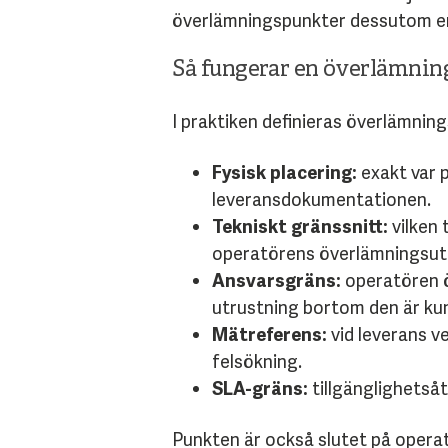
överlämningspunkter dessutom en
Så fungerar en överlämni
I praktiken definieras överlämnin
Fysisk placering:
exakt var 
leveransdokumentationen.
Tekniskt gränssnitt:
vilken 
operatörens överlämningsut
Ansvarsgräns:
operatören ö
utrustning bortom den är ku
Mätreferens:
vid leverans ve
felsökning.
SLA-gräns:
tillgänglighetsåt
Punkten är också slutet på oper