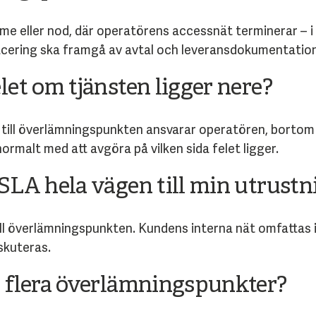
e eller nod, där operatörens accessnät terminerar – i en
acering ska framgå av avtal och leveransdokumentation
let om tjänsten ligger nere?
am till överlämningspunkten ansvarar operatören, bortom
ormalt med att avgöra på vilken sida felet ligger.
SLA hela vägen till min utrustn
ll överlämningspunkten. Kundens interna nät omfattas int
skuteras.
a flera överlämningspunkter?