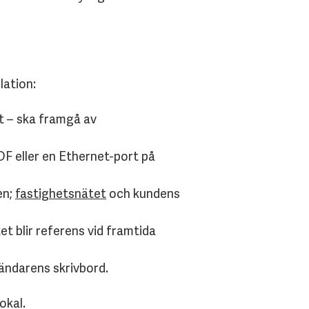
lation:
t – ska framgå av
ODF eller en Ethernet-port på
en;
fastighetsnätet
och kundens
et blir referens vid framtida
vändarens skrivbord.
okal.