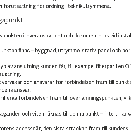
 förutsättning för ordning i teknikutrymmena.
ngspunkt
gspunkten i leveransavtalet och dokumenteras vid instal
punkten finns – byggnad, utrymme, stativ, panel och por
typ av anslutning kunden får, till exempel fiberpar i en 
rustning.
vervakar och ansvarar för förbindelsen fram till punkt
ndens ansvar.
rifieras förbindelsen fram till överlämningspunkten, vilk
aganden och viten räknas till denna punkt – inte till an
atörens
accessnät
, den sista sträckan fram till kundens l