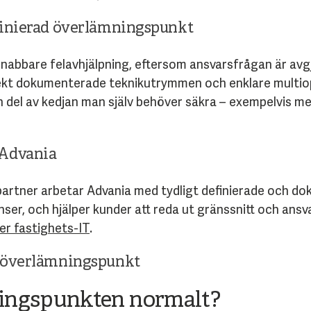
efinierad överlämningspunkt
snabbare felavhjälpning, eftersom ansvarsfrågan är avg
rekt dokumenterade teknikutrymmen och enklare multiope
ken del av kedjan man själv behöver säkra – exempelvis 
 Advania
artner arbetar Advania med tydligt definierade och d
ser, och hjälper kunder att reda ut gränssnitt och ansvar
er fastighets-IT
.
m överlämningspunkt
ningspunkten normalt?