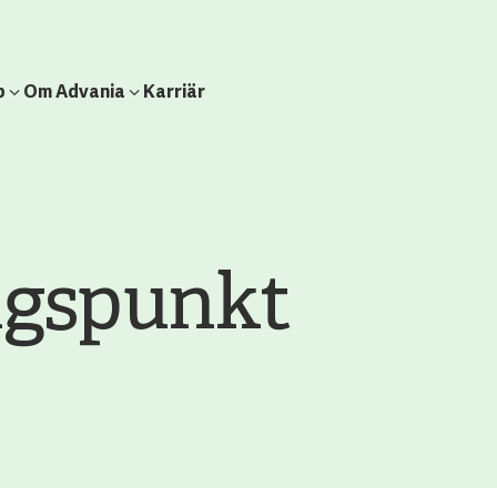
b
Om Advania
Karriär
gspunkt