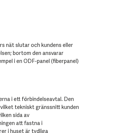
s nät slutar och kundens eller
elsen; bortom den ansvarar
empel i en ODF-panel (fiberpanel)
rna i ett förbindelseavtal. Den
vilket tekniskt gränssnitt kunden
ilken sida av
ingen att fastna i
r i huset är tydliga