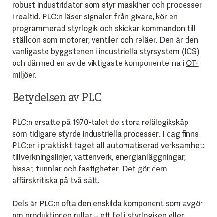
robust industridator som styr maskiner och processer
i realtid. PLC:n läser signaler från givare, kör en
programmerad styrlogik och skickar kommandon till
ställdon som motorer, ventiler och reläer. Den är den
vanligaste byggstenen i
industriella styrsystem (ICS)
och därmed en av de viktigaste komponenterna i
OT-
miljöer
.
Betydelsen av PLC
PLC:n ersatte på 1970-talet de stora relälogikskåp
som tidigare styrde industriella processer. I dag finns
PLC:er i praktiskt taget all automatiserad verksamhet:
tillverkningslinjer, vattenverk, energianläggningar,
hissar, tunnlar och fastigheter. Det gör dem
affärskritiska på två sätt.
Dels är PLC:n ofta den enskilda komponent som avgör
om produktionen rullar – ett fel i styrlogiken eller