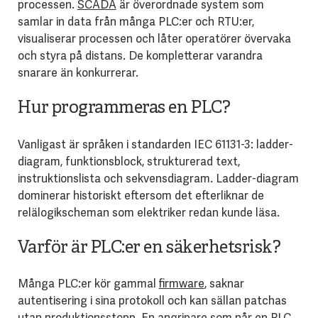
processen.
SCADA
är överordnade system som
samlar in data från många PLC:er och RTU:er,
visualiserar processen och låter operatörer övervaka
och styra på distans. De kompletterar varandra
snarare än konkurrerar.
Hur programmeras en PLC?
Vanligast är språken i standarden IEC 61131-3: ladder-
diagram, funktionsblock, strukturerad text,
instruktionslista och sekvensdiagram. Ladder-diagram
dominerar historiskt eftersom det efterliknar de
relälogikscheman som elektriker redan kunde läsa.
Varför är PLC:er en säkerhetsrisk?
Många PLC:er kör gammal
firmware
, saknar
autentisering i sina protokoll och kan sällan patchas
utan produktionsstopp. En angripare som når en PLC