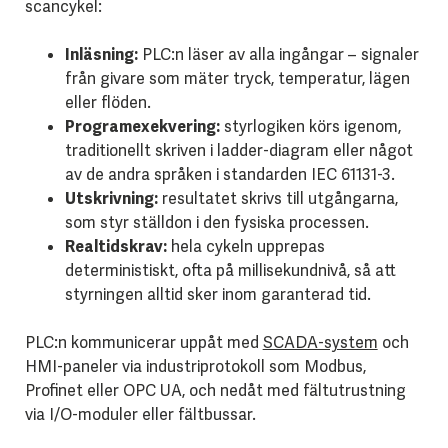
scancykel:
Inläsning:
PLC:n läser av alla ingångar – signaler
från givare som mäter tryck, temperatur, lägen
eller flöden.
Programexekvering:
styrlogiken körs igenom,
traditionellt skriven i ladder-diagram eller något
av de andra språken i standarden IEC 61131-3.
Utskrivning:
resultatet skrivs till utgångarna,
som styr ställdon i den fysiska processen.
Realtidskrav:
hela cykeln upprepas
deterministiskt, ofta på millisekundnivå, så att
styrningen alltid sker inom garanterad tid.
PLC:n kommunicerar uppåt med
SCADA-system
och
HMI-paneler via industriprotokoll som Modbus,
Profinet eller OPC UA, och nedåt med fältutrustning
via I/O-moduler eller fältbussar.