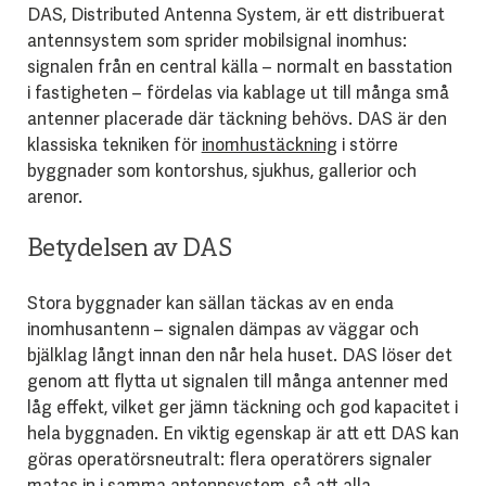
DAS, Distributed Antenna System, är ett distribuerat
antennsystem som sprider mobilsignal inomhus:
signalen från en central källa – normalt en basstation
i fastigheten – fördelas via kablage ut till många små
antenner placerade där täckning behövs. DAS är den
klassiska tekniken för
inomhustäckning
i större
byggnader som kontorshus, sjukhus, gallerior och
arenor.
Betydelsen av DAS
Stora byggnader kan sällan täckas av en enda
inomhusantenn – signalen dämpas av väggar och
bjälklag långt innan den når hela huset. DAS löser det
genom att flytta ut signalen till många antenner med
låg effekt, vilket ger jämn täckning och god kapacitet i
hela byggnaden. En viktig egenskap är att ett DAS kan
göras operatörsneutralt: flera operatörers signaler
matas in i samma antennsystem, så att alla