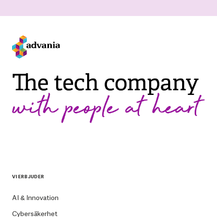
VI ERBJUDER
AI & Innovation
Cybersäkerhet