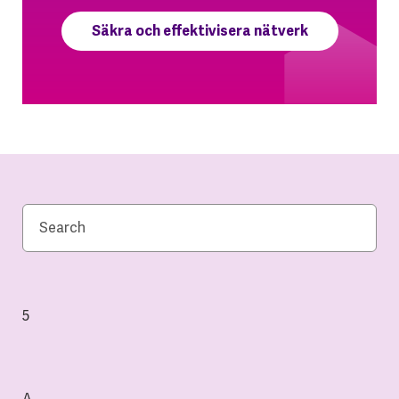
Säkra och effektivisera nätverk
5
A