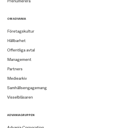
Prenumerera
OM ADVANIA
Företagskultur
Hållbarhet
Offentliga avtal
Management
Partners
Mediearkiv
Samhällsengagemang
Visselblåsaren
ADVANIAGRUPPEN
Advania Corporation