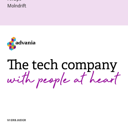
Molndrift
VI ERBJUDER