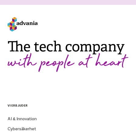
VI ERBJUDER
AI & Innovation
Cybersäkerhet