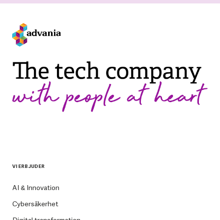
VI ERBJUDER
AI & Innovation
Cybersäkerhet