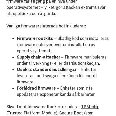
firmware får tillgång på en nivå under
operativsystemet – vilket gör attacken extremt svår
att upptäcka och åtgärda.
Vanliga firmwarerelaterade hot inkluderar:
Firmware rootkits
– Skadlig kod som installeras
i firmware och överlever ominstallation av
operativsystemet.
Supply chain-attacker
– Firmware manipuleras
under tillverknings- eller distributionskedjan.
Osäkra standardinställningar
– Enheter
levereras med svaga eller kända lösenord i
firmware.
Föråldrad firmware
– Enheter som inte
uppdateras exponerar kända sårbarheter.
Skydd mot firmwareattacker inkluderar
TPM-chip
(Trusted Platform Module)
, Secure Boot (som