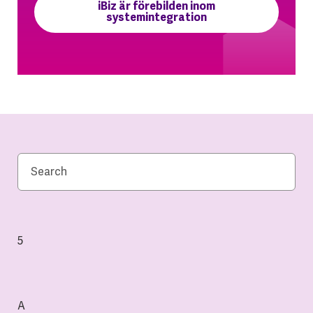
iBiz är förebilden inom
systemintegration
5
A