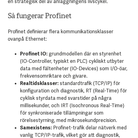
en strategisk del av anläggningens livscykel.
Så fungerar Profinet
Profinet definierar flera kommunikationsklasser
ovanpå Ethernet:
Profinet IO:
grundmodellen där en styrenhet
(IO-Controller, typiskt en PLC) cykliskt utbyter
data med fältenheter (IO-Devices) som I/O-öar,
frekvensomriktare och givare.
Realtidsklasser:
standardtrafik (TCP/IP) för
konfiguration och diagnostik, RT (Real-Time) för
cyklisk styrdata med svarstider på några
millisekunder, och IRT (Isochronous Real-Time)
för synkroniserade tillämpningar som
rörelsestyrning, med mikrosekundprecision.
Samexistens:
Profinet-trafik delar nätverk med
vanlig TCP/IP-trafik, vilket gör att diagnostik,