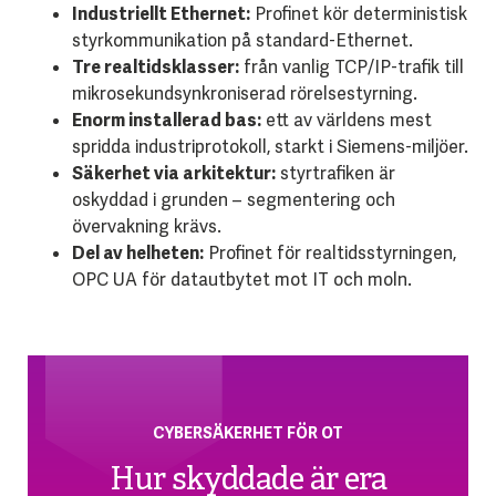
Industriellt Ethernet:
Profinet kör deterministisk
styrkommunikation på standard-Ethernet.
Tre realtidsklasser:
från vanlig TCP/IP-trafik till
mikrosekundsynkroniserad rörelsestyrning.
Enorm installerad bas:
ett av världens mest
spridda industriprotokoll, starkt i Siemens-miljöer.
Säkerhet via arkitektur:
styrtrafiken är
oskyddad i grunden – segmentering och
övervakning krävs.
Del av helheten:
Profinet för realtidsstyrningen,
OPC UA för datautbytet mot IT och moln.
CYBERSÄKERHET FÖR OT
Hur skyddade är era