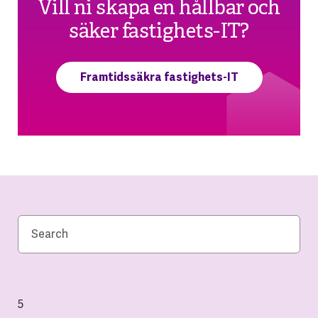
Vill ni skapa en hållbar och
säker fastighets-IT?
Framtidssäkra fastighets-IT
5