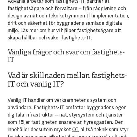
Advania arbetar som fastighets-IT-partner åt
fastighetsägare och förvaltare – från rådgivning och
design av nät och teknikutrymmen till implementation,
drift och säkerhet för byggnadens samlade digitala
miljö. Läs mer om hur vi hjälper fastighetsägare att
skapa hållbar och säker fastighets-IT
.
Vanliga frågor och svar om fastighets-
IT
Vad är skillnaden mellan fastighets-
IT och vanlig IT?
Vanlig IT handlar om verksamhetens system och
användare. Fastighets-IT omfattar byggnadens egen
digitala infrastruktur – nät, styrsystem och tjänster
som följer fastigheten snarare än hyresgästen. Den
innehåller dessutom mycket
OT
, alltså teknik som styr
fysiska processer, vilket ställer andra krav på drift och