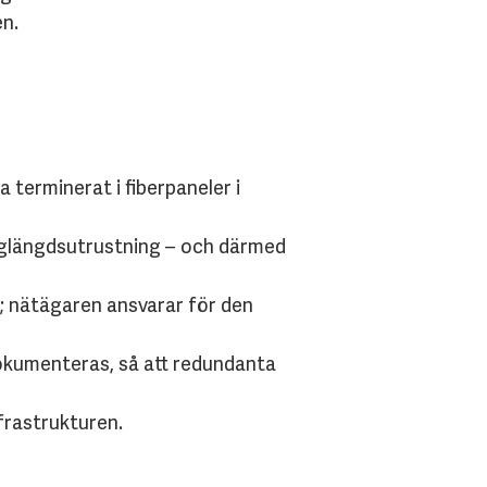
en.
a terminerat i fiberpaneler i
våglängdsutrustning – och därmed
r; nätägaren ansvarar för den
 dokumenteras, så att redundanta
frastrukturen.