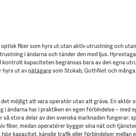
 optisk fiber som hyrs ut utan aktiv utrustning och utan t
utrustning i ändarna och tänder den med ljus. Hyrestaga
l kontroll: kapaciteten begränsas bara av den egna utr
r hyrs ut av
nätägare
som Stokab, GothNet och många 
et möjligt att vara operatör utan att gräva. En aktör s
 i ändarna har i praktiken en egen förbindelse – med eg
r så stora delar av den svenska marknaden fungerar: sp
iv fiber, medan operatörer bygger sina nät och tjänste
ög kapacitet, känslig trafik eller förbindelser mellan e