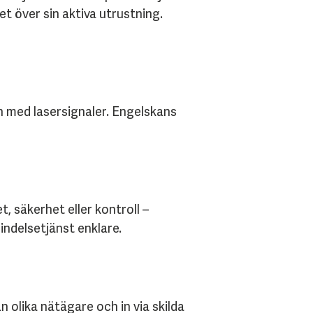
t över sin aktiva utrustning.
en med lasersignaler. Engelskans
 säkerhet eller kontroll –
indelsetjänst enklare.
 olika nätägare och in via skilda