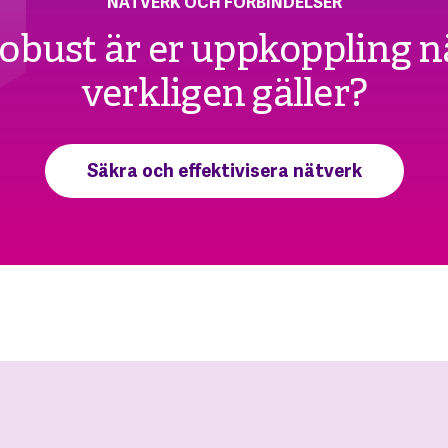
NÄTVERK OCH FÖRBINDELSER
obust är er uppkoppling n
verkligen gäller?
Säkra och effektivisera nätverk