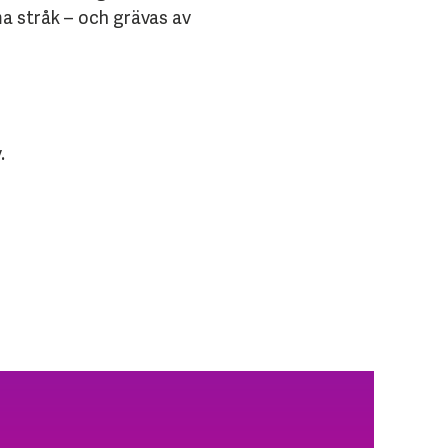
mma stråk – och grävas av
.