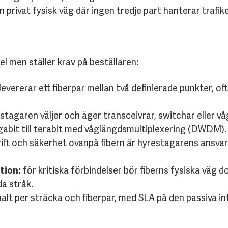
en privat fysisk väg där ingen tredje part hanterar trafik
el men ställer krav på beställaren:
vererar ett fiberpar mellan två definierade punkter, oft
stagaren väljer och äger transceivrar, switchar eller 
gabit till terabit med våglängdsmultiplexering (DWDM).
ift och säkerhet ovanpå fibern är hyrestagarens ansva
tion:
för kritiska förbindelser bör fiberns fysiska väg
da stråk.
alt per sträcka och fiberpar, med SLA på den passiva in