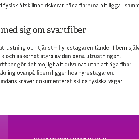
d fysisk åtskillnad riskerar båda fibrerna att ligga i sa
a med sig om svartfiber
trustning och tjänst – hyrestagaren tänder fibern själv
ik och säkerhet styrs av den egna utrustningen.
tfiber gör det möjligt att driva nät utan att äga fiber.
akning ovanpå fibern ligger hos hyrestagaren.
ndans kräver dokumenterat skilda fysiska vägar.