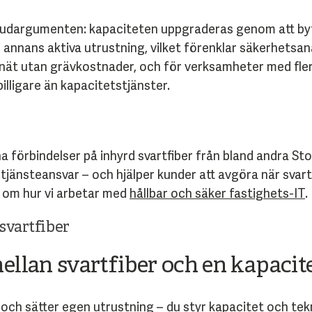
huvudargumenten: kapaciteten uppgraderas genom att by
n annans aktiva utrustning, vilket förenklar säkerhetsa
a nät utan grävkostnader, och för verksamheter med fler
billigare än kapacitetstjänster.
 förbindelser på inhyrd svartfiber från bland andra 
tjänsteansvar – och hjälper kunder att avgöra när svartf
 om hur vi arbetar med
hållbar och säker fastighets-IT
.
svartfiber
ellan svartfiber och en kapacit
n och sätter egen utrustning – du styr kapacitet och tek