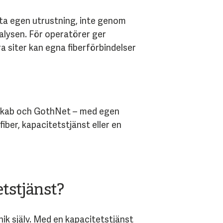
ta egen utrustning, inte genom
nalysen. För operatörer ger
a siter kan egna fiberförbindelser
Stokab och GothNet – med egen
iber, kapacitetstjänst eller en
etstjänst?
nik själv. Med en kapacitetstjänst