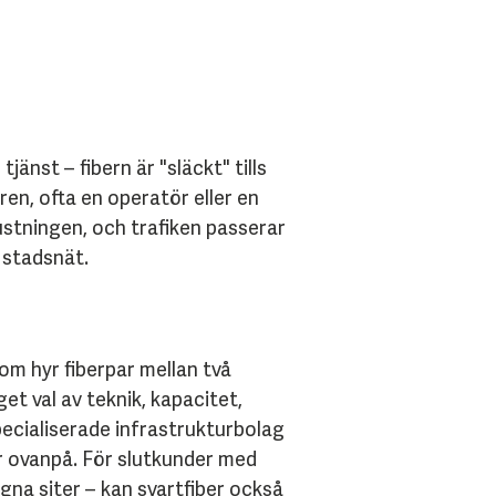
jänst – fibern är "släckt" tills
ren, ofta en operatör eller en
ustningen, och trafiken passerar
stadsnät.
om hyr fiberpar mellan två
et val av teknik, kapacitet,
ecialiserade infrastrukturbolag
r ovanpå. För slutkunder med
gna siter – kan svartfiber också