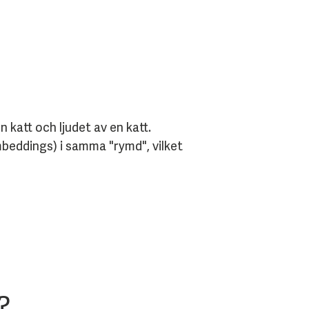
n katt och ljudet av en katt.
eddings) i samma "rymd", vilket
?