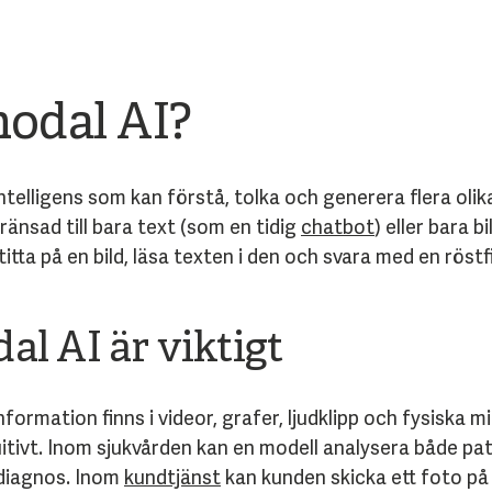
modal AI?
 intelligens som kan förstå, tolka och generera flera oli
gränsad till bara text (som en tidig
chatbot
) eller bara 
tta på en bild, läsa texten i den och svara med en röstfi
l AI är viktigt
nformation finns i videor, grafer, ljudklipp och fysiska m
itivt. Inom sjukvården kan en modell analysera både pat
 diagnos. Inom
kundtjänst
kan kunden skicka ett foto på e