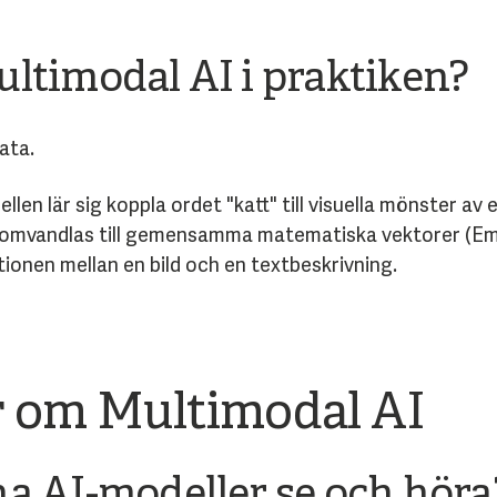
ltimodal AI i praktiken?
ata.
len lär sig koppla ordet "katt" till visuella mönster av e
 omvandlas till gemensamma matematiska vektorer (Emb
tionen mellan en bild och en textbeskrivning.
r om Multimodal AI
a AI-modeller se och höra