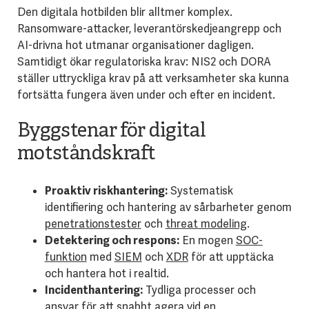
Den digitala hotbilden blir alltmer komplex.
Ransomware-attacker, leverantörskedjeangrepp och
AI-drivna hot utmanar organisationer dagligen.
Samtidigt ökar regulatoriska krav: NIS2 och DORA
ställer uttryckliga krav på att verksamheter ska kunna
fortsätta fungera även under och efter en incident.
Byggstenar för digital
motståndskraft
Proaktiv riskhantering:
Systematisk
identifiering och hantering av sårbarheter genom
penetrationstester
och
threat modeling
.
Detektering och respons:
En mogen
SOC-
funktion
med
SIEM
och
XDR
för att upptäcka
och hantera hot i realtid.
Incidenthantering:
Tydliga processer och
ansvar för att snabbt agera vid en