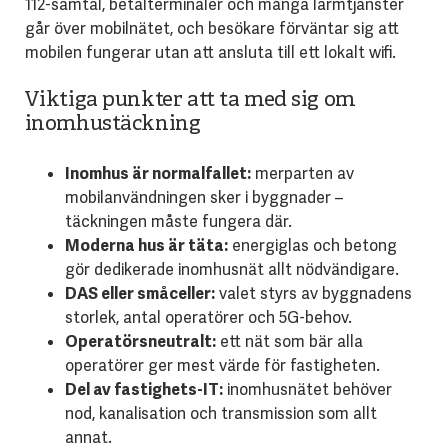
112-samtal, betalterminaler och många larmtjänster
går över mobilnätet, och besökare förväntar sig att
mobilen fungerar utan att ansluta till ett lokalt wifi.
Viktiga punkter att ta med sig om
inomhustäckning
Inomhus är normalfallet:
merparten av
mobilanvändningen sker i byggnader –
täckningen måste fungera där.
Moderna hus är täta:
energiglas och betong
gör dedikerade inomhusnät allt nödvändigare.
DAS eller småceller:
valet styrs av byggnadens
storlek, antal operatörer och 5G-behov.
Operatörsneutralt:
ett nät som bär alla
operatörer ger mest värde för fastigheten.
Del av fastighets-IT:
inomhusnätet behöver
nod, kanalisation och transmission som allt
annat.