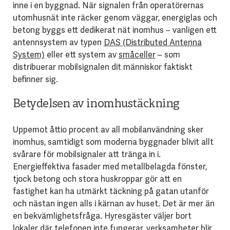
inne i en byggnad. När signalen från operatörernas
utomhusnät inte räcker genom väggar, energiglas och
betong byggs ett dedikerat nät inomhus – vanligen ett
antennsystem av typen
DAS (Distributed Antenna
System)
eller ett system av
småceller
– som
distribuerar mobilsignalen dit människor faktiskt
befinner sig.
Betydelsen av inomhustäckning
Uppemot åttio procent av all mobilanvändning sker
inomhus, samtidigt som moderna byggnader blivit allt
svårare för mobilsignaler att tränga in i.
Energieffektiva fasader med metallbelagda fönster,
tjock betong och stora huskroppar gör att en
fastighet kan ha utmärkt täckning på gatan utanför
och nästan ingen alls i kärnan av huset. Det är mer än
en bekvämlighetsfråga. Hyresgäster väljer bort
lokaler där telefonen inte fungerar, verksamheter blir