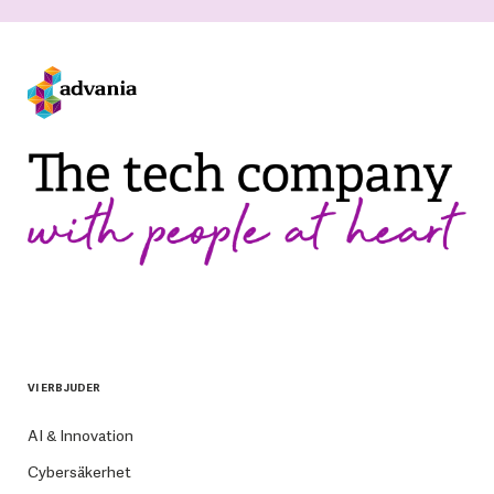
VI ERBJUDER
AI & Innovation
Cybersäkerhet