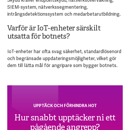
Skydd kräver endpointskydd, nätverksövervakning,
SIEM-system, nätverkssegmentering,
intrångsdetektionssystem och medarbetarutbildning.
Varför är IoT-enheter särskilt
utsatta för botnets?
IoT-enheter har ofta svag säkerhet, standardlösenord
och begränsade uppdateringsmöjligheter, vilket gör
dem till lätta mål för angripare som bygger botnets.
UPPTÄCK OCH FÖRHINDRA HOT
Hur snabbt upptäcker ni ett
pågående angrepp?