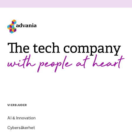
VI ERBJUDER
AI & Innovation
Cybersäkerhet