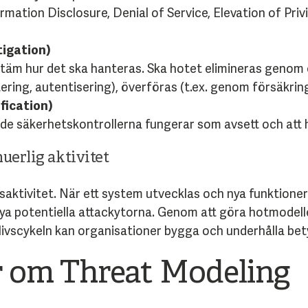
mation Disclosure, Denial of Service, Elevation of Priv
tigation)
bestäm hur det ska hanteras. Ska hotet elimineras geno
tering, autentisering), överföras (t.ex. genom försäkrin
ification)
ade säkerhetskontrollerna fungerar som avsett och att 
nuerlig aktivitet
aktivitet. När ett system utvecklas och nya funktioner
nya potentiella attackytorna. Genom att göra hotmodelle
vscykeln kan organisationer bygga och underhålla betyd
r om Threat Modeling