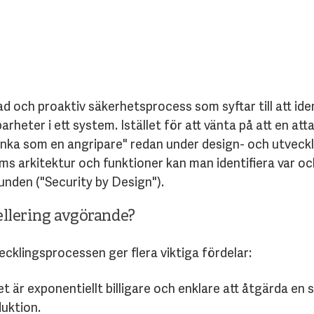
 och proaktiv säkerhetsprocess som syftar till att iden
heter i ett system. Istället för att vänta på att en atta
änka som en angripare" redan under design- och utveck
s arkitektur och funktioner kan man identifiera var oc
nden ("Security by Design").
ellering avgörande?
ecklingsprocessen ger flera viktiga fördelar:
t är exponentiellt billigare och enklare att åtgärda en 
duktion.