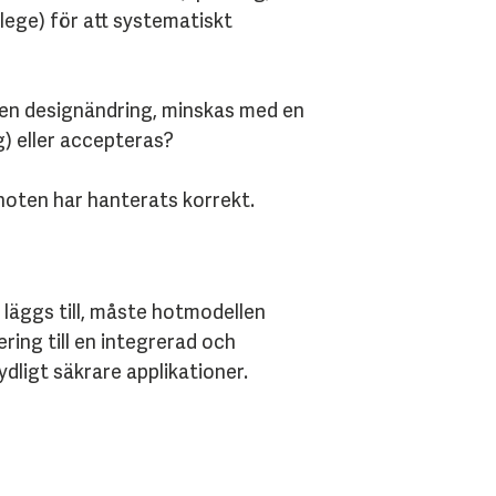
ilege) för att systematiskt
m en designändring, minskas med en
g) eller accepteras?
hoten har hanterats korrekt.
 läggs till, måste hotmodellen
ring till en integrerad och
ligt säkrare applikationer.