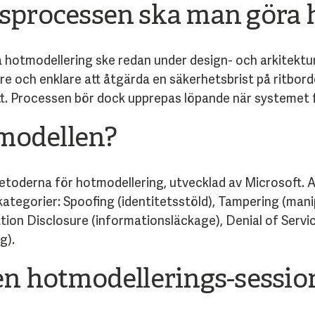
gsprocessen ska man göra
ka hotmodellering ske redan under design- och arkitektu
gare och enklare att åtgärda en säkerhetsbrist på ritbo
att. Processen bör dock upprepas löpande när systemet 
modellen?
toderna för hotmodellering, utvecklad av Microsoft. 
kategorier: Spoofing (identitetsstöld), Tampering (mani
tion Disclosure (informationsläckage), Denial of Servi
g).
 en hotmodellerings-sessio