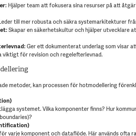
er:
Hjälper team att fokusera sina resurser på att åtgär
eder till mer robusta och säkra systemarkitekturer frå
et:
Skapar en säkerhetskultur och hjälper utvecklare a
terlevnad:
Ger ett dokumenterat underlag som visar att 
 viktigt för revision och regelefterlevnad.
dellering
ade metoder, kan processen för hotmodellering förenkla
tion)
tlägga systemet. Vilka komponenter finns? Hur kommuni
t boundaries)?
ntification)
 för varje komponent och dataflöde. Här används ofta