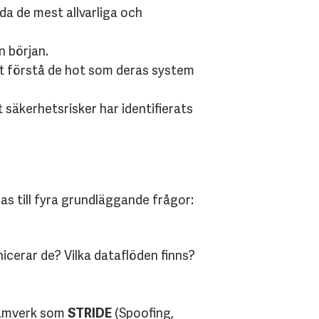
da de mest allvarliga och
n början.
tt förstå de hot som deras system
säkerhetsrisker har identifierats
s till fyra grundläggande frågor:
cerar de? Vilka dataflöden finns?
 ramverk som
STRIDE
(Spoofing,