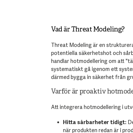
Vad är Threat Modeling?
Threat Modeling är en strukturerad
potentiella säkerhetshot och sårbar
handlar hotmodellering om att "t
systematiskt gå igenom ett system
därmed bygga in säkerhet från gru
Varför är proaktiv hotmod
Att integrera hotmodellering i utv
Hitta sårbarheter tidigt:
De
när produkten redan är i pro