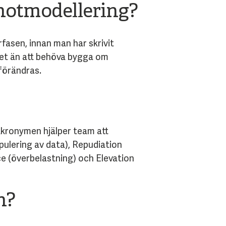
 hotmodellering?
rfasen, innan man har skrivit
rdet än att behöva bygga om
förändras.
Akronymen hjälper team att
pulering av data), Repudiation
ce (överbelastning) och Elevation
n?