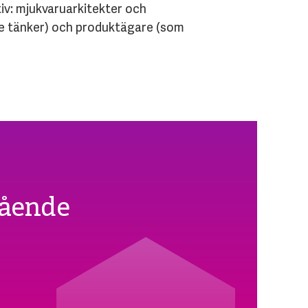
iv: mjukvaruarkitekter och
re tänker) och produktägare (som
gående