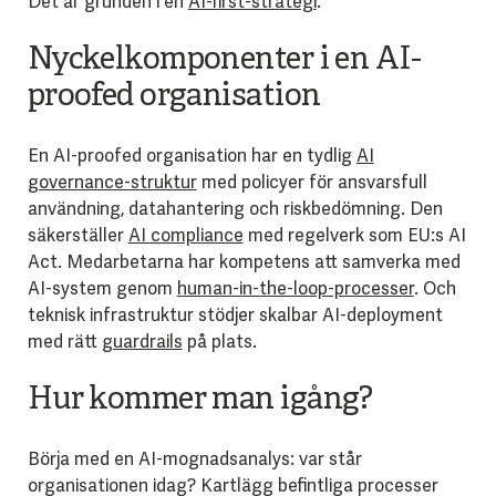
Det är grunden i en
AI-first-strategi
.
Nyckelkomponenter i en AI-
proofed organisation
En AI-proofed organisation har en tydlig
AI
governance-struktur
med policyer för ansvarsfull
användning, datahantering och riskbedömning. Den
säkerställer
AI compliance
med regelverk som EU:s AI
Act. Medarbetarna har kompetens att samverka med
AI-system genom
human-in-the-loop-processer
. Och
teknisk infrastruktur stödjer skalbar AI-deployment
med rätt
guardrails
på plats.
Hur kommer man igång?
Börja med en AI-mognadsanalys: var står
organisationen idag? Kartlägg befintliga processer