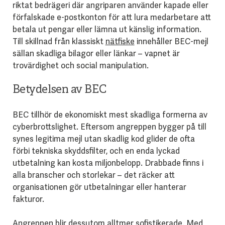
riktat bedrägeri där angriparen använder kapade eller
förfalskade e-postkonton för att lura medarbetare att
betala ut pengar eller lämna ut känslig information.
Till skillnad från klassiskt
nätfiske
innehåller BEC-mejl
sällan skadliga bilagor eller länkar – vapnet är
trovärdighet och social manipulation.
Betydelsen av BEC
BEC tillhör de ekonomiskt mest skadliga formerna av
cyberbrottslighet. Eftersom angreppen bygger på till
synes legitima mejl utan skadlig kod glider de ofta
förbi tekniska skyddsfilter, och en enda lyckad
utbetalning kan kosta miljonbelopp. Drabbade finns i
alla branscher och storlekar – det räcker att
organisationen gör utbetalningar eller hanterar
fakturor.
Angreppen blir dessutom alltmer sofistikerade. Med