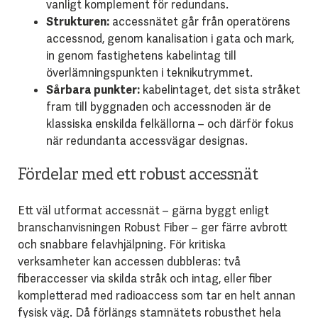
vanligt komplement för redundans.
Strukturen:
accessnätet går från operatörens
accessnod, genom kanalisation i gata och mark,
in genom fastighetens kabelintag till
överlämningspunkten i teknikutrymmet.
Sårbara punkter:
kabelintaget, det sista stråket
fram till byggnaden och accessnoden är de
klassiska enskilda felkällorna – och därför fokus
när redundanta accessvägar designas.
Fördelar med ett robust accessnät
Ett väl utformat accessnät – gärna byggt enligt
branschanvisningen Robust Fiber – ger färre avbrott
och snabbare felavhjälpning. För kritiska
verksamheter kan accessen dubbleras: två
fiberaccesser via skilda stråk och intag, eller fiber
kompletterad med radioaccess som tar en helt annan
fysisk väg. Då förlängs stamnätets robusthet hela