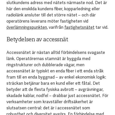
slutkundens adress med nätets närmaste nod. Det är
här den enskilda kundens fiber, kopparledning eller
radiolänk ansluter till det större nätet – och där
operatörens leverans möter fastigheten vid
överlämningspunkten
, varifrån
fastighetsnätet
tar vid.
Betydelsen av accessnät
Accessnätet är nästan alltid förbindelsens svagaste
länk. Operatörernas stamnät är byggda med
ringstrukturer och dubblerade vägar, men
accessnätet är typiskt en enda fiber i ett enda stråk
fram till en enda byggnad – av enkel ekonomisk logik:
sträckan betjänar bara en kund eller ett fåtal. Det
betyder att de flesta fysiska avbrott – avgrävningar,
skadade kablar, nodfel – drabbar just accessnätet. För
verksamheter som kravställer driftsäkerhet är
slutsatsen central: det är i accessnätet som
robusthet och
diversitet
avgörs. En förbindelse med