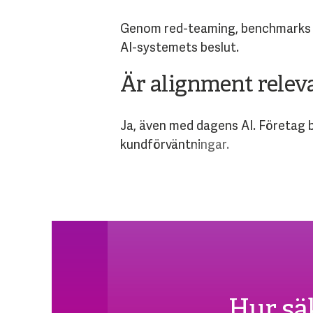
Genom red-teaming, benchmarks fö
AI-systemets beslut.
Är alignment releva
Ja, även med dagens AI. Företag b
kundförväntningar.
Hur säk