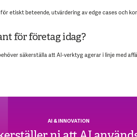
r etiskt beteende, utvärdering av edge cases och kon
nt för företag idag?
ehöver säkerställa att AI-verktyg agerar i linje med af
AI & INNOVATION
erställer ni att AI använd