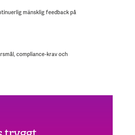
tinuerlig mänsklig feedback på
färsmål, compliance-krav och
s tryggt