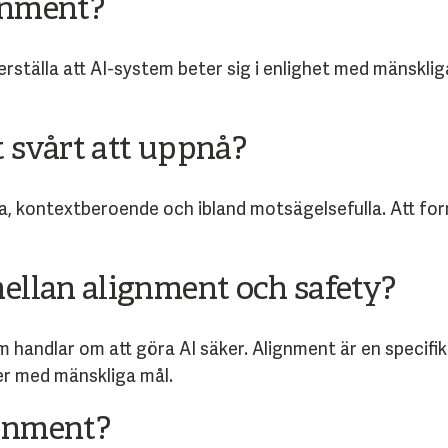
gnment?
rställa att AI-system beter sig i enlighet med mänsklig
 svårt att uppnå?
a, kontextberoende och ibland motsägelsefulla. Att for
mellan alignment och safety?
m handlar om att göra AI säker. Alignment är en specifi
r med mänskliga mål.
ignment?