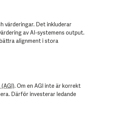
h värderingar. Det inkluderar
värdering av AI-systemens output.
ättra alignment i stora
s (AGI)
. Om en AGI inte är korrekt
gera. Därför investerar ledande