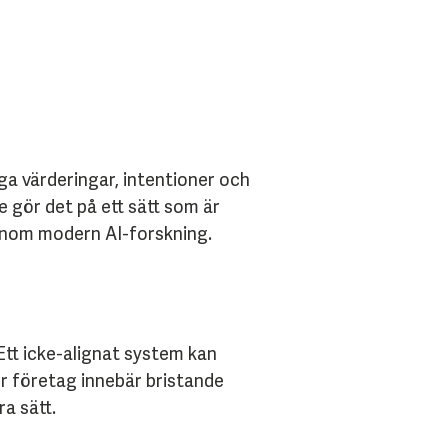
liga värderingar, intentioner och
e gör det på ett sätt som är
inom modern AI-forskning.
 Ett icke-alignat system kan
ör företag innebär bristande
a sätt.