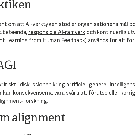
ktiken
nt om att AI-verktygen stödjer organisationens mål oc
t beteende,
responsible AI-ramverk
och kontinuerlig ut
t Learning from Human Feedback) används för att förb
AGI
ritiskt i diskussionen kring
artificiell generell intelligen
 kan konsekvenserna vara svåra att förutse eller korri
alignment-forskning.
om alignment