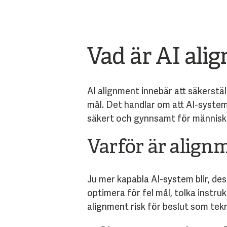
Vad är AI ali
AI alignment innebär att säkerställ
mål. Det handlar om att AI-system 
säkert och gynnsamt för människo
Varför är alignm
Ju mer kapabla AI-system blir, dest
optimera för fel mål, tolka instru
alignment risk för beslut som tek