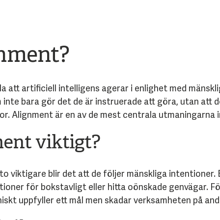
gnment?
a att artificiell intelligens agerar i enlighet med mänsk
inte bara gör det de är instruerade att göra, utan att d
r. Alignment är en av de mest centrala utmaningarna 
ent viktigt?
o viktigare blir det att de följer mänskliga intentioner.
ktioner för bokstavligt eller hitta oönskade genvägar. F
niskt uppfyller ett mål men skadar verksamheten på andr