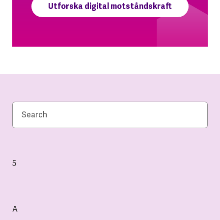
Utforska digital motståndskraft
5
A