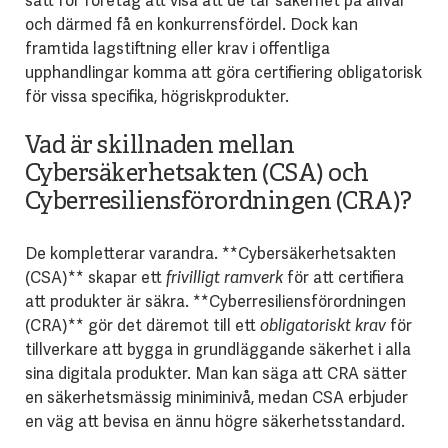
sätt för företag att visa att de tar säkerhet på allvar
och därmed få en konkurrensfördel. Dock kan
framtida lagstiftning eller krav i offentliga
upphandlingar komma att göra certifiering obligatorisk
för vissa specifika, högriskprodukter.
Vad är skillnaden mellan
Cybersäkerhetsakten (CSA) och
Cyberresiliensförordningen (CRA)?
De kompletterar varandra. **Cybersäkerhetsakten
(CSA)** skapar ett
frivilligt ramverk
för att certifiera
att produkter är säkra. **Cyberresiliensförordningen
(CRA)** gör det däremot till ett
obligatoriskt krav
för
tillverkare att bygga in grundläggande säkerhet i alla
sina digitala produkter. Man kan säga att CRA sätter
en säkerhetsmässig miniminivå, medan CSA erbjuder
en väg att bevisa en ännu högre säkerhetsstandard.