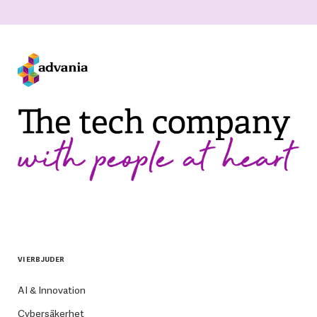
VI ERBJUDER
AI & Innovation
Cybersäkerhet