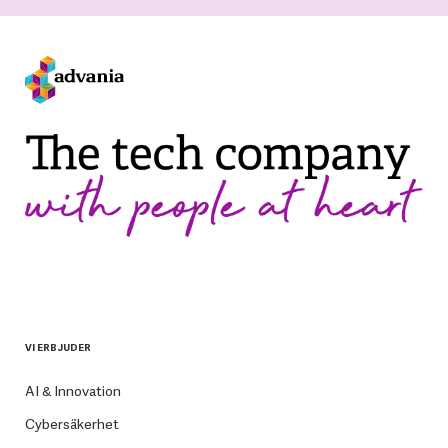
VI ERBJUDER
AI & Innovation
Cybersäkerhet